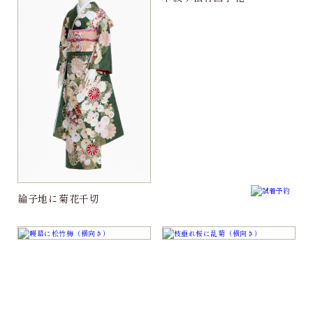
綸子地に菊花千切
幔幕に松竹梅
枝垂れ桜に乱菊
向鶴地に流水と華毬
薬玉に四季吉祥文様