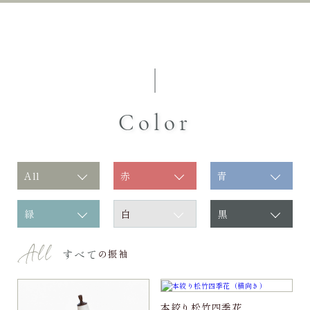
Color
All
赤
青
緑
白
黒
すべて
の振袖
本絞り松竹四季花