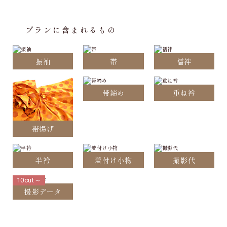
プランに含まれるもの
振袖
帯
襦袢
帯締め
重ね衿
帯揚げ
半衿
着付け小物
撮影代
10cut～
撮影データ