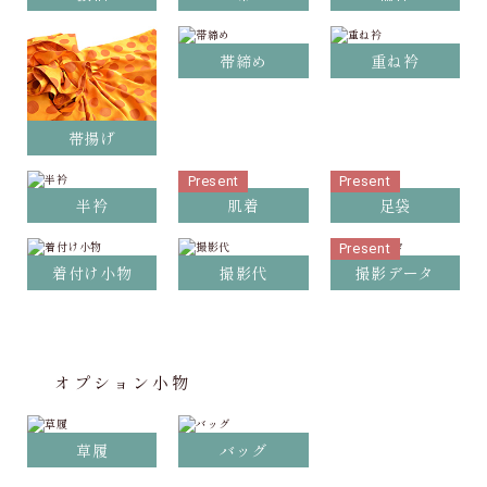
帯締め
重ね衿
帯揚げ
Present
Present
半衿
肌着
足袋
Present
着付け小物
撮影代
撮影データ
オプション小物
草履
バッグ