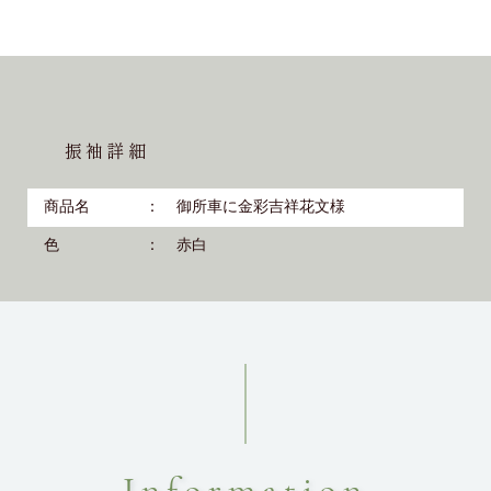
振袖詳細
商品名
御所車に金彩吉祥花文様
色
赤白