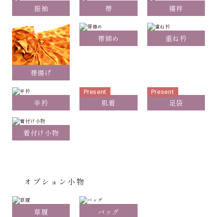
振袖
帯
襦袢
帯締め
重ね衿
帯揚げ
Present
Present
半衿
肌着
足袋
着付け小物
オプション小物
草履
バッグ