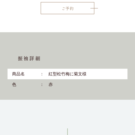
ご予約
振袖詳細
商品名
紅型松竹梅に菊文様
色
赤