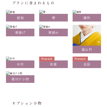
プランに含まれるもの
振袖
帯
襦袢
帯揚げ
帯締め
重ね衿
Present
Present
半衿
肌着
足袋
着付け小物
オプション小物