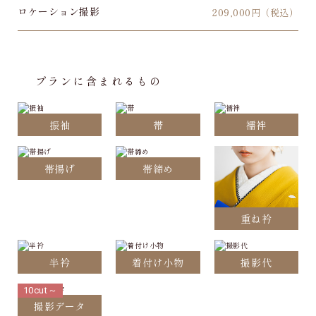
ロケーション撮影
209,000
円（税込）
プランに含まれるもの
振袖
帯
襦袢
帯揚げ
帯締め
重ね衿
半衿
着付け小物
撮影代
10cut～
撮影データ