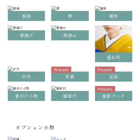
振袖
帯
襦袢
帯揚げ
帯締め
重ね衿
Present
Present
半衿
肌着
足袋
Present
着付け小物
撮影代
撮影データ
オプション小物