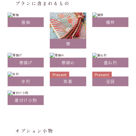
プランに含まれるもの
振袖
襦袢
帯
帯揚げ
帯締め
重ね衿
Present
Present
半衿
肌着
足袋
着付け小物
オプション小物