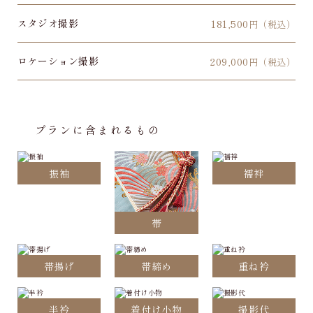
スタジオ撮影
181,500
円（税込）
ロケーション撮影
209,000
円（税込）
プランに含まれるもの
振袖
襦袢
帯
帯揚げ
帯締め
重ね衿
半衿
着付け小物
撮影代