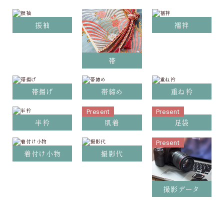
振袖
襦袢
帯
帯揚げ
帯締め
重ね衿
Present
Present
半衿
肌着
足袋
Present
着付け小物
撮影代
撮影データ