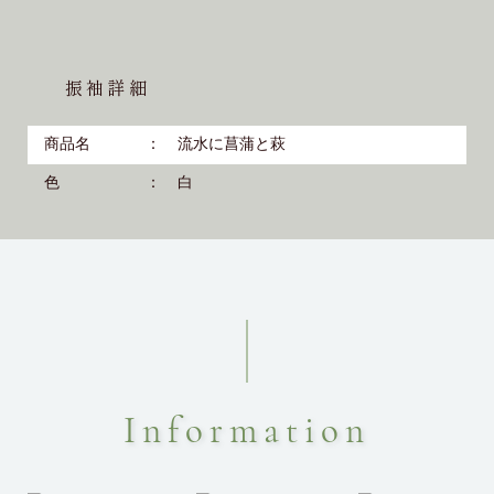
振袖詳細
商品名
流水に菖蒲と萩
色
白
Information