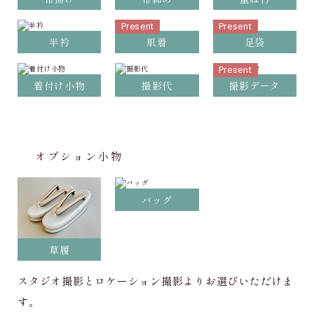
Present
Present
半衿
肌着
足袋
Present
着付け小物
撮影代
撮影データ
オプション小物
バッグ
草履
スタジオ撮影とロケーション撮影よりお選びいただけま
す。