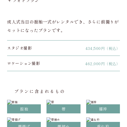
+ フォトプラン
成人式当日の振袖一式がレンタルでき、さらに前撮りが
セットになったプランです。
スタジオ撮影
434,500
円（税込）
ロケーション撮影
462,000
円（税込）
プランに含まれるもの
振袖
帯
襦袢
帯揚げ
帯締め
重ね衿