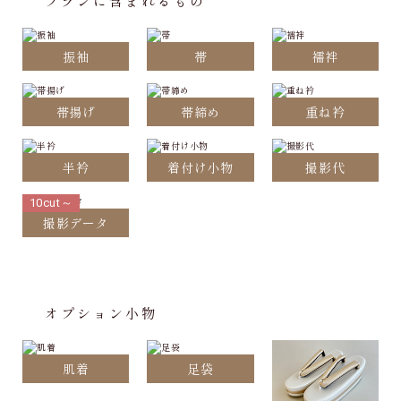
プランに含まれるもの
振袖
帯
襦袢
帯揚げ
帯締め
重ね衿
半衿
着付け小物
撮影代
10cut～
撮影データ
オプション小物
肌着
足袋