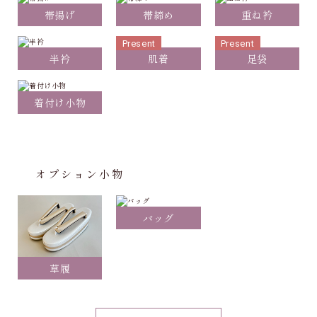
帯揚げ
帯締め
重ね衿
Present
Present
半衿
肌着
足袋
着付け小物
オプション小物
バッグ
草履