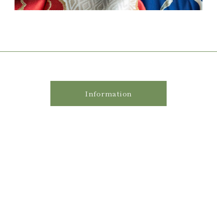
。
Information