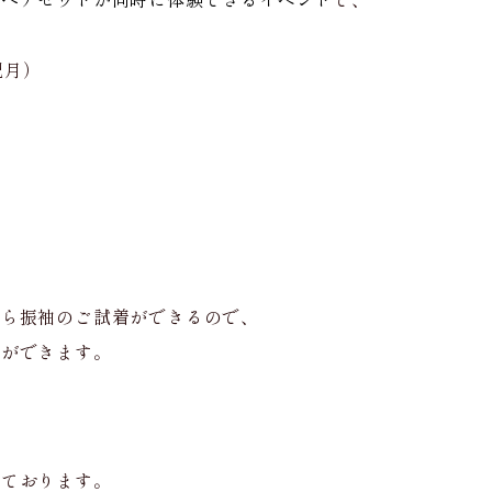
祝月）
）
から振袖のご試着ができるので、
ジができます。
しております。