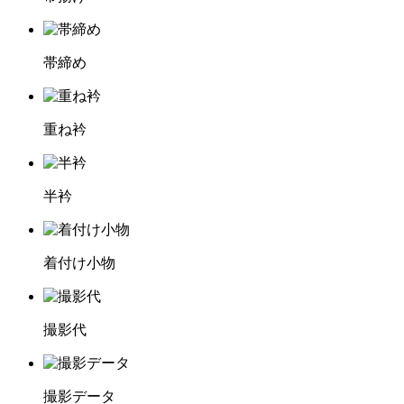
帯締め
重ね衿
半衿
着付け小物
撮影代
撮影データ