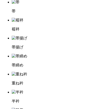
帯
襦袢
帯揚げ
帯締め
重ね衿
半衿