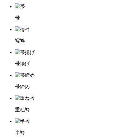
帯
襦袢
帯揚げ
帯締め
重ね衿
半衿