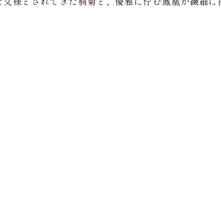
な文様とされてきた桐菊と、優雅に佇む鳳凰が繊細に