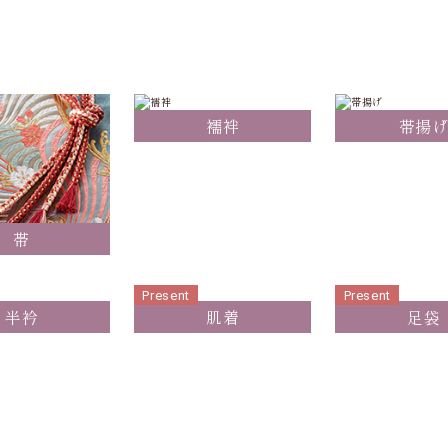
襦袢
帯揚
帯
Present
Present
半衿
肌着
足袋