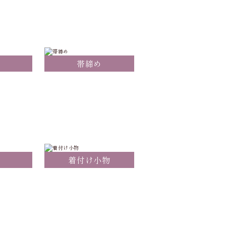
げ
帯締め
着付け小物