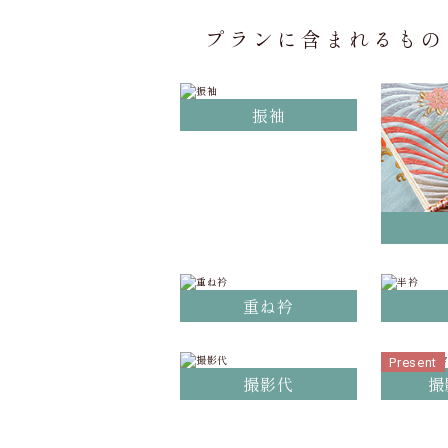
プランに含まれるもの
振袖
重ね衿
Present
撮影代
撮