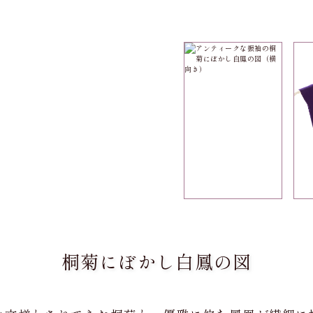
桐菊にぼかし白鳳の図