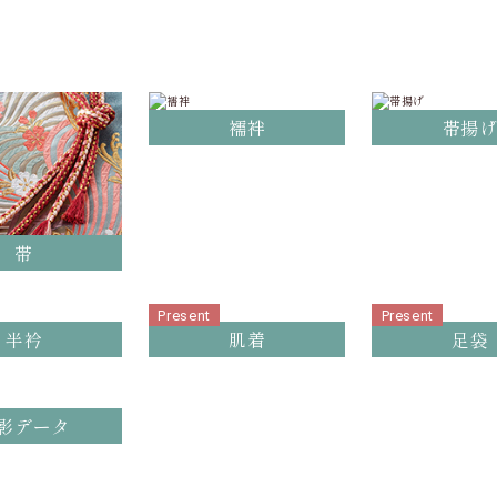
襦袢
帯揚
帯
Present
Present
半衿
肌着
足袋
影データ