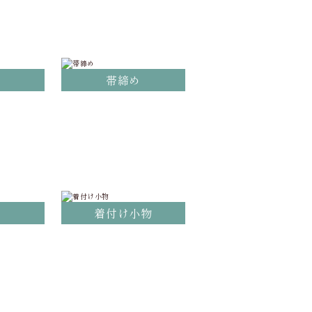
げ
帯締め
着付け小物