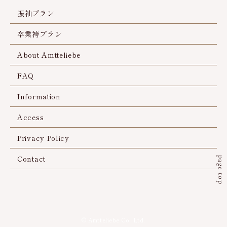
当社は、個人情報を以下の何れかに該当する場合を除
振袖プラン
き、事前にお知らせした利用目的以外には利用いたしま
卒業袴プラン
せん。
About Amtteliebe
FAQ
Information
Access
Privacy Policy
Contact
page top
© Amtteliebe Co.,Ltd.