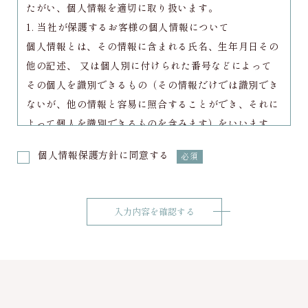
たがい、個人情報を適切に取り扱います。
1. 当社が保護するお客様の個人情報について
個人情報とは、その情報に含まれる氏名、生年月日その
他の記述、 又は個人別に付けられた番号などによって
その個人を識別できるもの（その情報だけでは識別でき
ないが、他の情報と容易に照合することができ、それに
よって個人を識別できるものを含みます）をいいます。
2. 個人情報の取得について
個人情報保護方針に同意する
必須
当社は、以下の手段により、個人情報を取得させていた
だきます。
ウェブサイトを通じての収集
書面での直接的な収集
電子メール・郵便・電話または口頭等の手段による収集
上記以外で個人情報をいただくことが想定される一切の
手段による収集
3. 個人情報の利用目的について