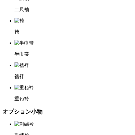
二尺袖
袴
半巾帯
襦袢
重ね衿
オプション小物