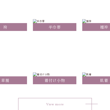
袴
半巾帯
襦袢
草履
着付け小物
肌着
View more