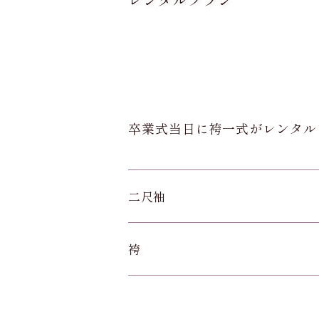
卒業式当日に袴一式がレンタル
二尺袖
袴