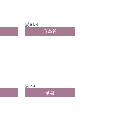
重ね衿
足袋