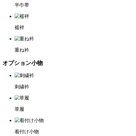
半巾帯
襦袢
重ね衿
オプション小物
刺繍衿
草履
着付け小物