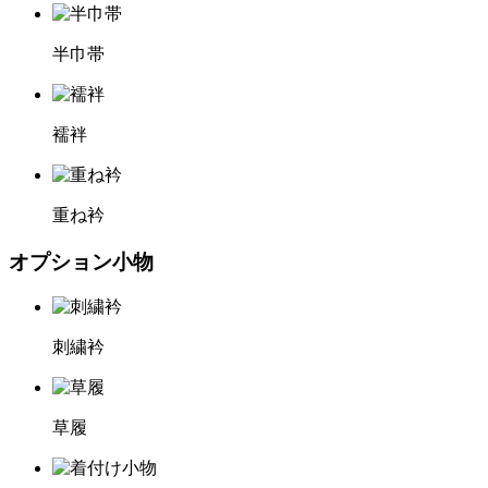
半巾帯
襦袢
重ね衿
オプション小物
刺繍衿
草履