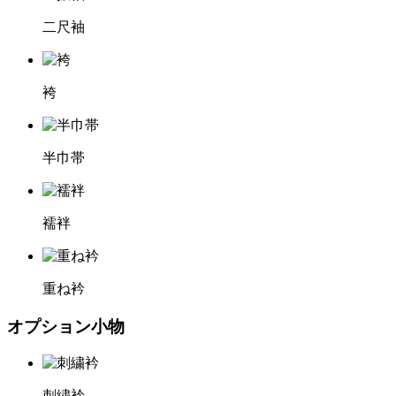
二尺袖
袴
半巾帯
襦袢
重ね衿
オプション小物
刺繍衿