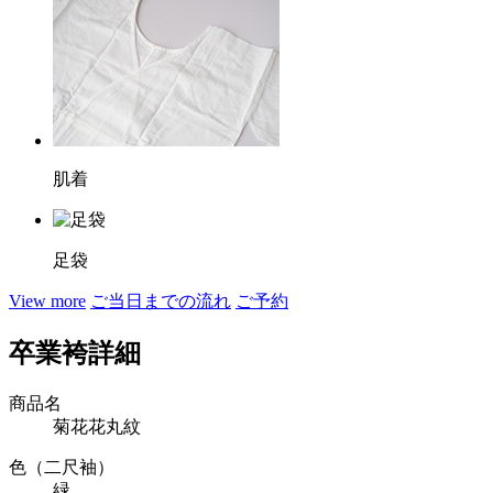
肌着
足袋
View more
ご当日までの流れ
ご予約
卒業袴詳細
商品名
菊花花丸紋
色（二尺袖）
緑