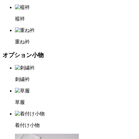
襦袢
重ね衿
オプション小物
刺繍衿
草履
着付け小物