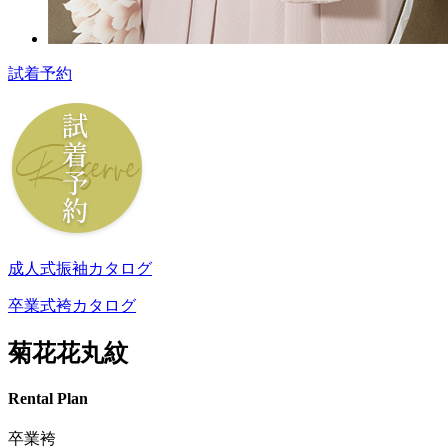
試着予約
成人式振袖カタログ
卒業式袴カタログ
菊花花丸紋
Rental Plan
卒業袴