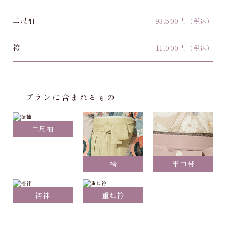
二尺袖
93,500円
（税込）
袴
11,000円
（税込）
プランに含まれるもの
二尺袖
袴
半巾帯
襦袢
重ね衿