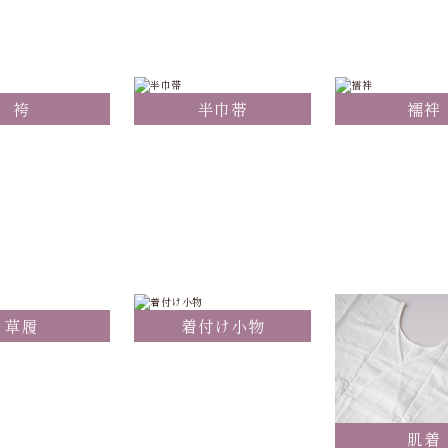
袴
半巾帯
襦袢
草履
着付け小物
肌着