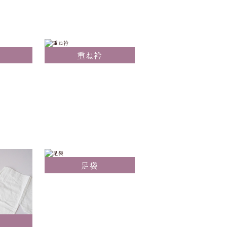
重ね衿
足袋