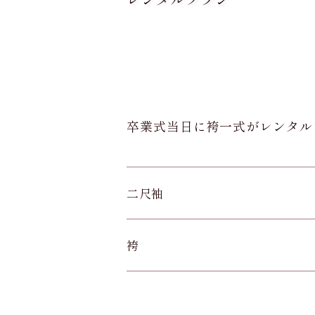
卒業式当日に袴一式がレンタル
二尺袖
袴