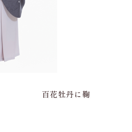
百花牡丹に鞠