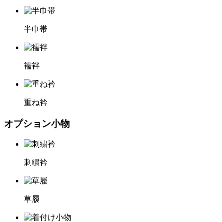
半巾帯
襦袢
重ね衿
オプション小物
刺繍衿
草履