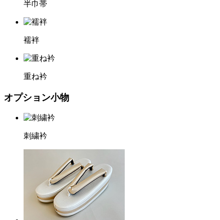
半巾帯
襦袢
重ね衿
オプション小物
刺繍衿