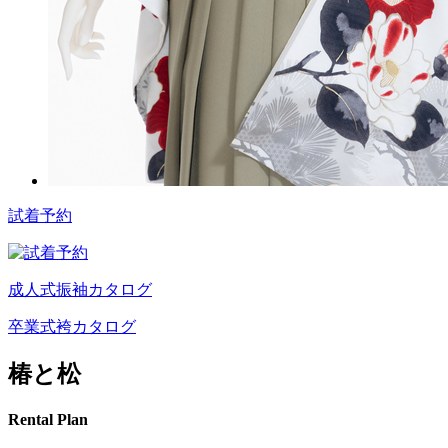
試着予約
成人式振袖カタログ
卒業式袴カタログ
椿と松
Rental Plan