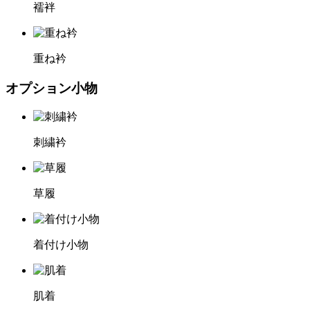
襦袢
重ね衿
オプション小物
刺繍衿
草履
着付け小物
肌着