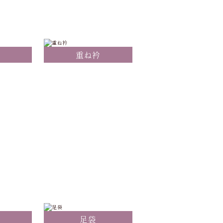
重ね衿
足袋