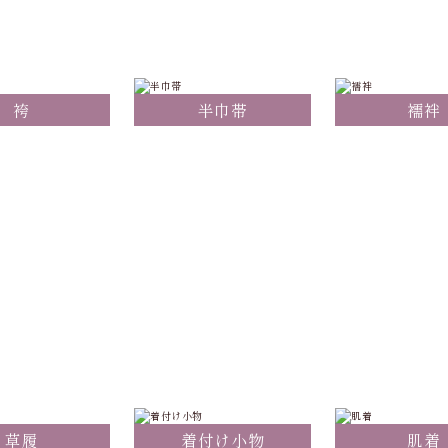
袴
半巾帯
襦袢
草履
着付け小物
肌着