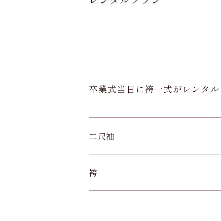
卒業式当日に袴一式がレンタル
二尺袖
袴