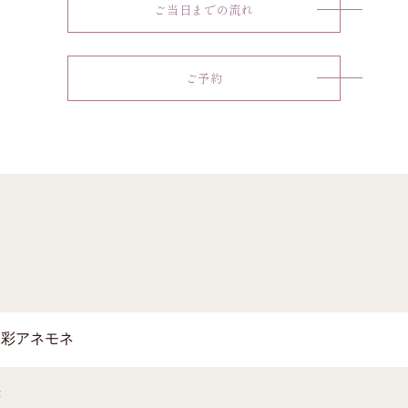
ご当日までの流れ
ご予約
水彩アネモネ
赤