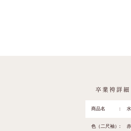
卒業袴詳細
商品名
色（二尺袖）