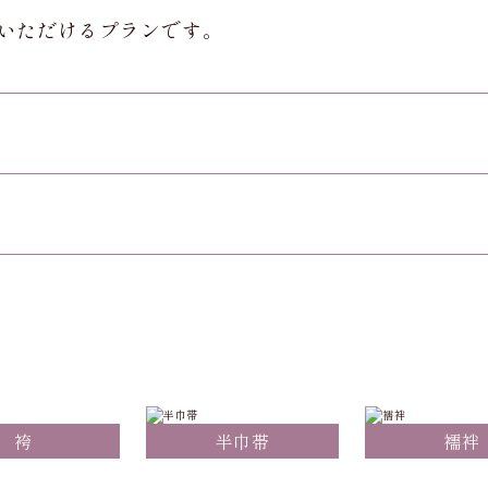
いただけるプランです。
袴
半巾帯
襦袢