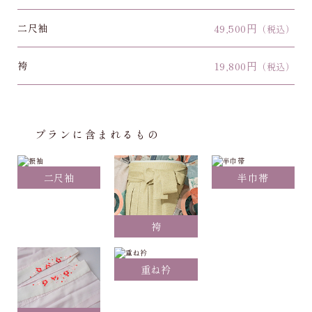
二尺袖
49,500円
（税込）
袴
19,800円
（税込）
プランに含まれるもの
二尺袖
半巾帯
袴
重ね衿