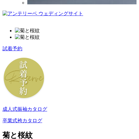
試着予約
成人式振袖カタログ
卒業式袴カタログ
菊と桜紋