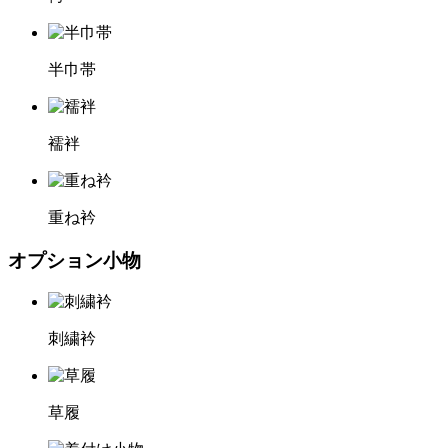
半巾帯
襦袢
重ね衿
オプション小物
刺繍衿
草履