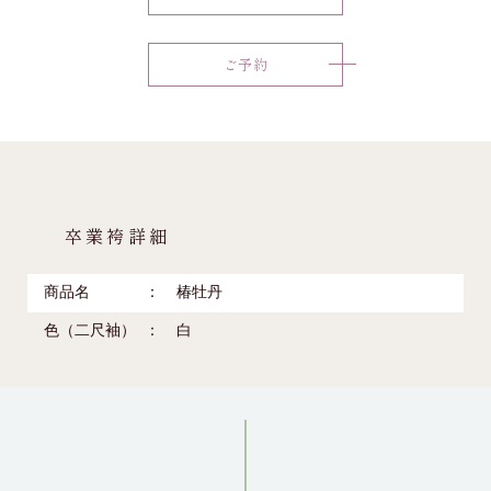
ご予約
卒業袴詳細
商品名
椿牡丹
色（二尺袖）
白