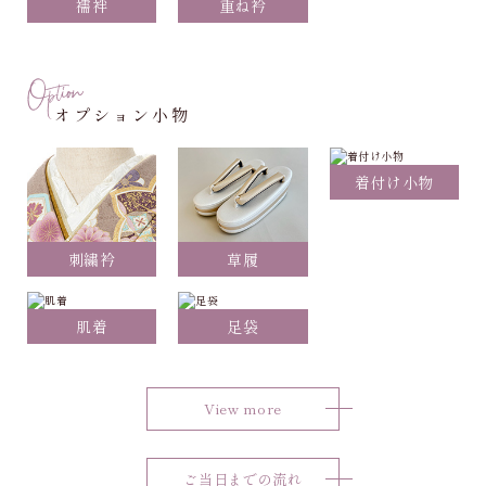
襦袢
重ね衿
オプション小物
着付け小物
刺繍衿
草履
肌着
足袋
View more
ご当日までの流れ