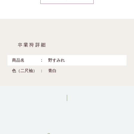
卒業袴詳細
商品名
野すみれ
色（二尺袖）
青白