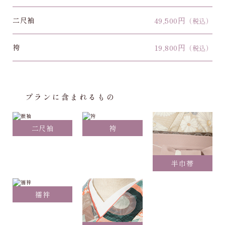
二尺袖
49,500円
（税込）
袴
19,800円
（税込）
プランに含まれるもの
二尺袖
袴
半巾帯
襦袢