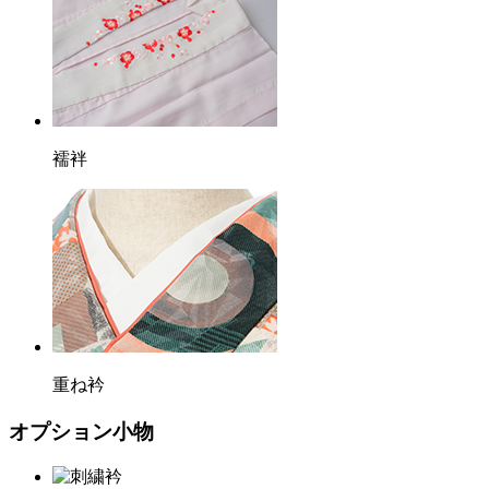
襦袢
重ね衿
オプション小物